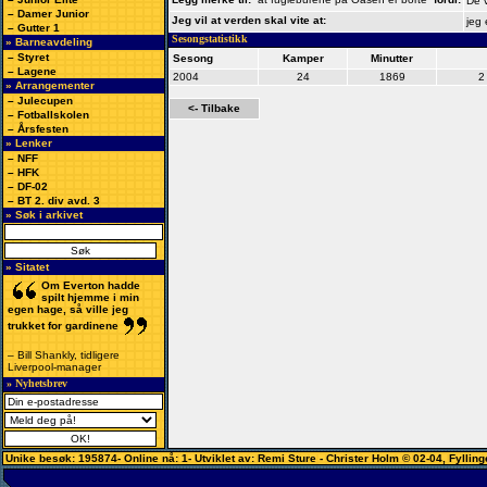
De v
–
Damer Junior
Jeg vil at verden skal vite at:
jeg 
–
Gutter 1
Sesongstatistikk
» Barneavdeling
–
Styret
Sesong
Kamper
Minutter
–
Lagene
2004
24
1869
2
» Arrangementer
– Julecupen
<- Tilbake
–
Fotballskolen
–
Årsfesten
» Lenker
– NFF
– HFK
– DF-02
– BT 2. div avd. 3
» Søk i arkivet
» Sitatet
Om Everton hadde
spilt hjemme i min
egen hage, så ville jeg
trukket for gardinene
– Bill Shankly, tidligere
Liverpool-manager
» Nyhetsbrev
Unike besøk: 195874- Online nå: 1- Utviklet av:
Remi Sture
-
Christer Holm
© 02-04
,
Fylling