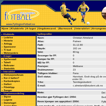
Hjem
|
Klubbinfo
|
A-laget
|
Ungdomsavd.
|
Barneavd.
|
Interaktivt
|
Arrangem
Spillerprofiler
» Klubbinfo
–
Ledelse
Navn:
Christian Almeland
–
Historie
Alias:
Palmen
–
Anlegg
Født:
31.12.80
–
Sponsorer
Høyde:
182 cm
–
Ti bud
Vekt:
80 kg
–
Webmasters
Sesonger for FF:
0
» A-laget
Kamper for FF:
0
–
Spillerstall
–
Tabell
Mål for FF:
0
–
Referater
Posisjon:
Midtbane
–
Statistikk
Draktnummer:
23
» Interaktivt
Tidligere klubber:
Fana
–
Diskusjonsforum
Sivil status:
Hannkatt. Godt drag på de ov
–
Kor é ballen?
under 30…
–
Karbonkopien
Yrke:
Tannlegestudent
–
Galleri
E-mail:
c.almeland@student.uib.no
–
Filmklipp
–
Sanger
Motto:
Det 
» Ungdomsavdeling
–
Styret
Hvordan gjør Fyllingen det i 2004:
Bedr
–
Lagene
Hvem kjemper om opprykket i 2004:
Fyl
–
Damelaget
–
Junior Elite
Legg merke til:
at fugleburene på Oasen er borte
fordi: