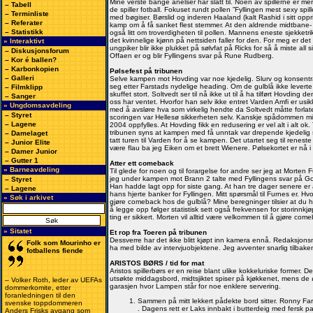
Mine verste bange anelser har slått til. Noen av spillerne er m
–
Tabell
de spiller fotball. Fokuset rundt pollen ”Fyllingen mest sexy spil
–
Terminliste
med bøgiser. Børslid og inderen Haaland (kalt Rashid i sitt oppr
–
Referater
kamp om å få sanket flest stemmer. At den aldrende midtbane-
–
Statistikk
også litt om troverdigheten til pollen. Mannens eneste sjekketriks
det kvinnelige kjønn på nettsiden faller for den. For meg er de
» Interaktivt
ungpiker blir ikke plukket på sølvfat på Ricks for så å miste all si
–
Diskusjonsforum
Offaen er og blir Fyllingens svar på Rune Rudberg.
–
Kor é ballen?
–
Karbonkopien
Pølsefest på tribunen
–
Galleri
Selve kampen mot Hovding var noe kjedelig. Slurv og konsentr
seg etter Farstads nydelige heading. Om de gulblå ikke leverte
–
Filmklipp
skuffet stort. Soltvedt ser til nå ikke ut til å ha tilført Hovding
–
Sanger
oss har ventet. Hvorfor han selv ikke entret Varden Amfi er usik
» Ungdomsavdeling
med å avsløre hva som virkelig hendte da Soltvedt måtte forlat
–
Styret
scoringen var Hellesø sikkerheten selv. Kanskje spådommen min
–
Lagene
2004 oppfylles. At Hovding fikk en redusering er vel alt i alt ok.
tribunen syns at kampen med få unntak var drepende kjedelig 
–
Damelaget
tatt turen til Varden for å se kampen. Det utartet seg til renest
–
Junior Elite
være flau ba jeg Eiken om et brett Wienere. Pølsekortet er nå i b
–
Damer Junior
–
Gutter 1
Atter ett comeback
» Barneavdeling
Til glede for noen og til forargelse for andre ser jeg at Morten
jeg under kampen mot Brann 2 talte med Fyllingens svar på Goll
–
Styret
Han hadde lagt opp for siste gang. At han tre dager senere er 
–
Lagene
hans hjerte banker for Fyllingen. Mitt spørsmål til Furnes er. 
» Søk i arkivet
gjøre comeback hos de gulblå? Mine beregninger tilsier at du
å legge opp følger statistisk sett også frekvensen for storinnkj
ting er sikkert. Morten vil alltid være velkommen til å gjøre com
» Sitatet
Et rop fra Toeren på tribunen
Dessverre har det ikke blitt kjøpt inn kamera ennå. Redaksjons
Folk som Mourinho er
ha med bilde av intervjuobjektene. Jeg avventer snarlig tilbakem
fotballens fiende
ARISTOS BØRS / tid for mat
Aristos spillerbørs er en reise blant ulike kokkeluriske former. De
utsøkte middagsbord, midtsjiktet spiser på kjøkkenet, mens de ø
– Volker Roth, leder av UEFAs
garasjen hvor Lampen står for noe enklere servering.
dommerkomite, etter
foranledningen til den
Sammen på mitt lekkert pådekte bord sitter. Ronny 
svenske toppdommeren
. Dagens rett er Laks innbakt i butterdeig med fersk p
Anders Frisks avgang som