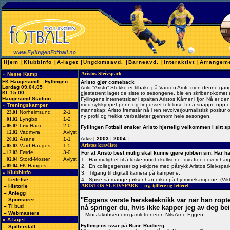
Hjem
|
Klubbinfo
|
A-laget
|
Ungdomsavd.
|
Barneavd.
|
Interaktivt
|
Arrangem
Aristos Sleivspark
» Neste Kamp
FK Haugesund – Fyllingen
Aristo gjør comeback
Lørdag 09.04.05
Arild ”Aristo” Stokke er tilbake på Varden Amfi, men denne g
Kl. 15:00
gjestetrent laget de siste to sesongene, ble en skribent-kome
Haugesund Stadion
Fyllingens internettsider i spalten Aristos Kårner i fjor. Nå er d
med sylskjerpet penn og finpusset telelinse for å snappe opp e
» Treningskamper
mannskap. Aristo fremstår nå i ren revolverjournalistisk positur o
Norheimsund
2-1
– 23.01
ny profil og frekke verbaliteter gjennom hele sesongen.
Lyngbø
1-2
– 01.02
Løv-Ham
2-0
– 06.02
Fyllingen Fotball ønsker Aristo hjertelig velkommen i sitt
Vadmyra
Avlyst
– 12.02
Arkiv [
2003
|
2004
]
Åsane
1-1
– 20.02
Aristos kravliste
Vard-Hauges.
1-5
– 05.03
Førde
3-0
– 12.03
For at Aristo best mulig skal kunne gjøre jobben sin. Har han
Stord-Moster
Avlyst
– 02.04
1.
Har mulighet til å luske rundt i kullisene. dvs free coverch
FK Hauges.
– 09.04
2.
En collegegenser og t-skjorte med påtrykk Aristos Sleivspar
» Klubbinfo
3.
Tilgang til digitalt kamera på kampene.
–
Ledelse
4.
Spise så mange pølser han orker på hjemmekampene. (Vikt
ARISTOS SLEIVSPARK – ny, tøffere og lettere!
–
Historie
–
Anlegg
"Eggens verste hersketeknikk var når han ropte 
–
Sponsorer
–
Ti bud
nå springer du, hvis ikke kapper jeg av deg be
–
Webmasters
– Mini Jakobsen om gamletreneren Nils Arne Eggen
» A-laget
Fyllingens svar på Rune Rudberg
–
Spillerstall