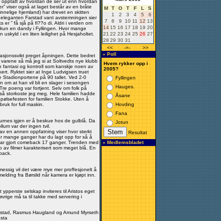
er opptatt av hvordan de ser ut enn hvordan
ler” viser også at laget består av en bråte
M
T
O
T
F
L
S
innelige hjemland) har drevet en skitten
1
2
3
4
5
6
 eleganten Farstad vant avstemningen sier
7
8
9
10
11
12
13
 er ” få sjå på fi??o di. Aldri i verden om
14
15
16
17
18
19
20
t kun en dandy i Fyllingen. Hvor mange
n uskyld i en liten leilighet på Hesjaholtet.
21
22
23
24
25
26
27
28
29
30
31
<<
-=-
>>
» Poll
asjonssvikt preget åpningen. Dette bedret
 varene så må jeg si at Soltvedts nye klubb
Hvem rykker opp i
 den fantasi og kontroll som kanskje noen av
2005?
kert. Ryktet sier at Inge Ludvigsen truet
e Stadionportene på 90 tallet. Ved 2-0
Fyllingen
 om at han vil bli en slager i sesongen
Hauges.
 Tre poeng var fortjent. Selv om folk på
så storkoste jeg meg. Hele familien hadde
Åsane
e pølsefesten for familien Stokke. Uten å
ruk for full maskin.
Hovding
Fana
 Furnes igjen er å beskue hos de gulblå. Da
Jotun
um var der ingen tvil.
av en annen oppfatning viser hvor sterkt
Resultat
Hvor mange ganger har du lagt opp for så å
 har gjort comeback 17 ganger. Trenden med
» Medlemsbladet
øp av filmer karakterisert som meget blå. En
eback.
messig vil det være mye mer proffesjonelt å
elding fra Børslid når kamera er kjøpt inn.
t ypperste selskap inviteres til Aristos eget
vrige må ta til takke med servering i
Farstad, Rasmus Haugland og Amund Myrseth
asta