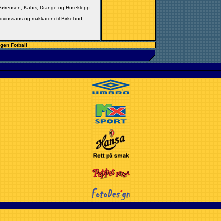
d, Sørensen, Kahrs, Drange og Huseklepp
dvinssaus og makkaroni til Birkeland,
ngen Fotball