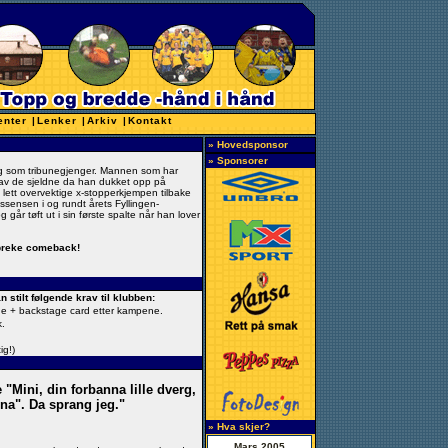
enter
|
Lenker
|
Arkiv
|
Kontakt
» Hovedsponsor
» Sponsorer
ang som tribunegjenger. Mannen som har
t av de sjeldne da han dukket opp på
en lett overvektige x-stopperkjempen tilbake
ssensen i og rundt årets Fyllingen-
g går tøft ut i sin første spalte når han lover
 spreke comeback!
 stilt følgende krav til klubben:
arge + backstage card etter kampene.
k.
ig!)
"Mini, din forbanna lille dverg,
ina". Da sprang jeg."
» Hva skjer?
Mars 2005