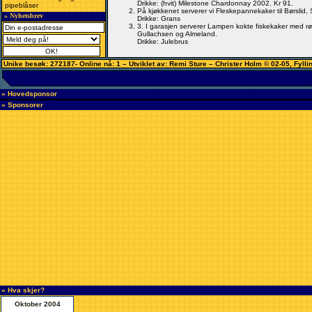
Drikke: (hvit) Milestone Chardonnay 2002. Kr 91.
pipeblåser
På kjøkkenet serverer vi Fleskepannekaker til Børsli
» Nyhetsbrev
Drikke: Grans
3. I garasjen serverer Lampen kokte fiskekaker med rø
Gullachsen og Almeland.
Drikke: Julebrus
Unike besøk: 272187- Online nå: 1 – Utviklet av: Remi Sture –
Christer Holm
© 02-05
,
Fylli
» Hovedsponsor
» Sponsorer
» Hva skjer?
Oktober 2004