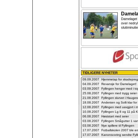
Damelag
Damelaget 
over nedryk
sluttminutt
TIDLIGERE NYHETER
09.09.2007
Hjemmetap for skadeprege
04.09.2007
Revansje for Damelaget!
03.09.2007
Fyllingen henger med i 
25.08.2007
Fyllingen med trygg seier
21.08.2007
Fyllingen slurvet i Hauge
18.08.2007
Andersen og Solli klar for
12.08.2007
Fyllingen med uavgjort i m
10.08.2007
Fyllingen Lg 8 og 11 på 
06.08.2007
Høststart med seier
03.08.2007
Fyllingen Smågutter 1 va
03.08.2007
Nye spillere til Fyllingen
17.07.2007
Fotballskolen 2007 ble e
17.07.2007
Kanonscoring sendte Fylli