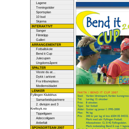
Lagene
Treningstider
Sportsplan
10 bud
Skjema
INTERAKTIVT
Sanger
Filmklipp
Galleri
ARRANGEMENTER
Fotballskole
Bend it Cup
Julecupen
Ungdomsåpent
SPALTER
Visste du at…
Dykk i arkivet
Fra tribuneplass
Medlemsbladet
LENKER
Fyllingen Klubbhus
Samarbeidspartnere
2. divisjon avd 3
Kreftsyk.no
Tippeligaen
Adeccoligaen
Anbefalt
SPONSORTEAM 2007