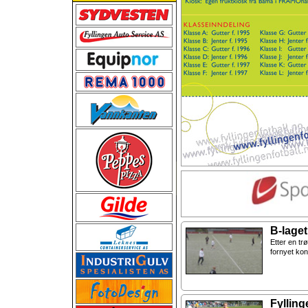
B-laget
Etter en t
fornyet kont
Fylling