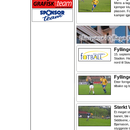
Mens a-lag
kjemper klu
plassen. F
kamper igjen
Fyllin
15. septemb
Stadion. He
nord til St
Fylling
Etter forrig
tilbake og 
Sterkt 
Et meget st
banen, ble
Siddisene, 
Bjarnason, 
styggeste t