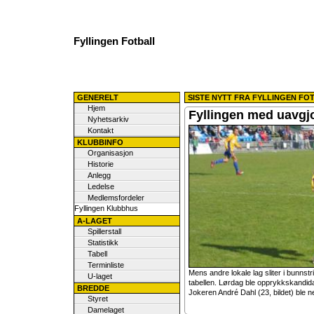
Fyllingen Fotball
GENERELT
SISTE NYTT FRA FYLLINGEN FO
Hjem
Fyllingen med uavgj
Nyhetsarkiv
Kontakt
KLUBBINFO
Organisasjon
Historie
Anlegg
Ledelse
Medlemsfordeler
Fyllingen Klubbhus
A-LAGET
Spillerstall
Statistikk
Tabell
Terminliste
Mens andre lokale lag sliter i bunnstr
U-laget
tabellen. Lørdag ble opprykkskandidat 
BREDDE
Jokeren André Dahl (23, bildet) ble 
Styret
Damelaget