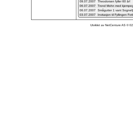
09.07.2007
Theodorsen fyller 60 år!
06.07.2007
Trond Mohn med kjempega
06.07.2007
Smågutter 1 vant Sognef
03.07.2007
Invitasjon til Fyllingen Fot
Utviklet av NetCenture AS © 02-1