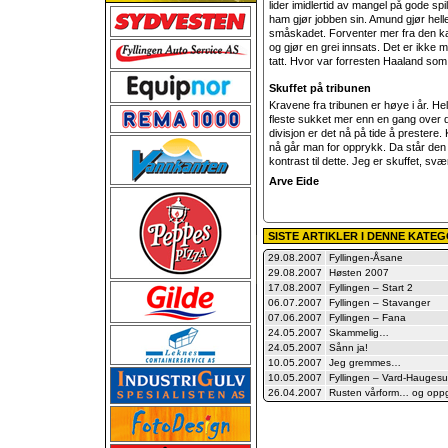
lider imidlertid av mangel på gode s
ham gjør jobben sin. Amund gjør helle
småskadet. Forventer mer fra den ka
og gjør en grei innsats. Det er ikk
tatt. Hvor var forresten Haaland som 
Skuffet på tribunen
Kravene fra tribunen er høye i år. H
fleste sukket mer enn en gang over det
divisjon er det nå på tide å prestere
nå går man for opprykk. Da står den
kontrast til dette. Jeg er skuffet, svæ
Arve Eide
SISTE ARTIKLER I DENNE KATE
29.08.2007
Fyllingen-Åsane
29.08.2007
Høsten 2007
17.08.2007
Fyllingen – Start 2
06.07.2007
Fyllingen – Stavanger
07.06.2007
Fyllingen – Fana
24.05.2007
Skammelig…
24.05.2007
Sånn ja!
10.05.2007
Jeg gremmes…
10.05.2007
Fyllingen – Vard-Hauges
26.04.2007
Rusten vårform… og opp