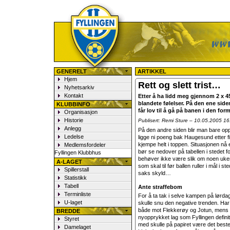
Fyllingen Fotball
GENERELT
ARTIKKEL
Hjem
Rett og slett trist…
Nyhetsarkiv
Kontakt
Etter å ha lidd meg gjennom 2 x 4
blandete følelser. På den ene siden
KLUBBINFO
får lov til å gå på banen i den form
Organisasjon
Historie
Publisert: Remi Sture – 10.05.2005 16
Anlegg
På den andre siden blir man bare oppgi
Ledelse
ligge ni poeng bak Haugesund etter fi
kjempe helt i toppen. Situasjonen nå e
Medlemsfordeler
bør se nedover på tabellen i stedet f
Fyllingen Klubbhus
behøver ikke være slik om noen uker.
A-LAGET
som skal til før ballen ruller i mål i s
Spillerstall
saks skyld…
Statistikk
Tabell
Ante straffebom
Terminliste
For å ta tak i selve kampen på lørda
U-laget
skulle snu den negative trenden. Har f
både mot Flekkerøy og Jotun, mens k
BREDDE
nyopprykket lag som Fyllingen definit
Styret
med skulle på papiret være det beste
Damelaget