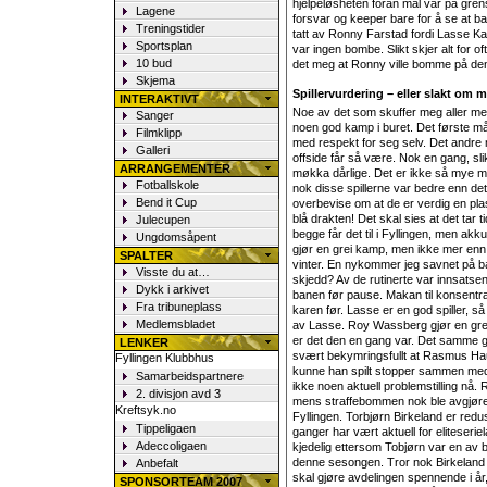
hjelpeløsheten foran mål var på grense
Lagene
forsvar og keeper bare for å se at ball
Treningstider
tatt av Ronny Farstad fordi Lasse Kahr
Sportsplan
var ingen bombe. Slikt skjer alt for o
10 bud
det meg at Ronny ville bomme på de
Skjema
Spillervurdering – eller slakt om 
INTERAKTIVT
Noe av det som skuffer meg aller mes
Sanger
noen god kamp i buret. Det første må
Filmklipp
med respekt for seg selv. Det andre 
Galleri
offside får så være. Nok en gang, sl
ARRANGEMENTER
møkka dårlige. Det er ikke så mye me
Fotballskole
nok disse spillerne var bedre enn det
Bend it Cup
overbevise om at de er verdig en pla
blå drakten! Det skal sies at det tar ti
Julecupen
begge får det til i Fyllingen, men ak
Ungdomsåpent
gjør en grei kamp, men ikke mer enn 
SPALTER
vinter. En nykommer jeg savnet på ba
Visste du at…
skjedd? Av de rutinerte var innsatsen 
Dykk i arkivet
banen før pause. Makan til konsentras
Fra tribuneplass
karen før. Lasse er en god spiller, s
Medlemsbladet
av Lasse. Roy Wassberg gjør en grei j
er det den en gang var. Det samme gje
LENKER
svært bekymringsfullt at Rasmus Hau
Fyllingen Klubbhus
kunne han spilt stopper sammen med 
Samarbeidspartnere
ikke noen aktuell problemstilling nå. 
2. divisjon avd 3
mens straffebommen nok ble avgjøre
Kreftsyk.no
Fyllingen. Torbjørn Birkeland er redus
Tippeligaen
ganger har vært aktuell for eliteserie
Adeccoligaen
kjedelig ettersom Tobjørn var en av 
denne sesongen. Tror nok Birkeland
Anbefalt
skal gjøre avdelingen spennende i å
SPONSORTEAM 2007