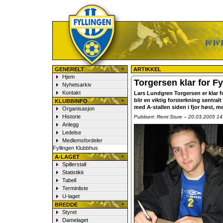
Fyllingen Fotball
GENERELT
ARTIKKEL
Hjem
Torgersen klar for Fy
Nyhetsarkiv
Kontakt
Lars Lundgren Torgersen er klar f
blir en viktig forsterkning sentra
KLUBBINFO
med A-stallen siden i fjor høst, m
Organisasjon
Historie
Publisert: Remi Sture – 20.03.2005 14
Anlegg
Ledelse
Medlemsfordeler
Fyllingen Klubbhus
A-LAGET
Spillerstall
Statistikk
Tabell
Terminliste
U-laget
BREDDE
Styret
Damelaget