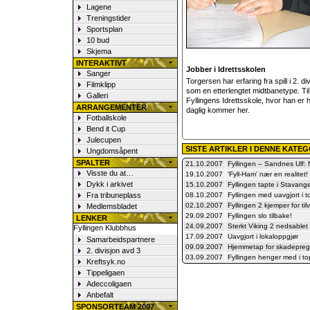
Lagene
Treningstider
Sportsplan
10 bud
Skjema
INTERAKTIVT
Jobber i Idrettsskolen
Sanger
Torgersen har erfaring fra spill i 2. 
Filmklipp
som en etterlengtet midtbanetype. Til
Galleri
Fyllingens Idrettsskole, hvor han er
ARRANGEMENTER
daglig kommer her.
Fotballskole
Bend it Cup
Julecupen
SISTE ARTIKLER I DENNE KATE
Ungdomsåpent
SPALTER
21.10.2007
Fyllingen – Sandnes Ulf: 
Visste du at…
19.10.2007
‘Fyll-Ham’ nær en realitet!
Dykk i arkivet
15.10.2007
Fyllingen tapte i Stavang
Fra tribuneplass
08.10.2007
Fyllingen med uavgjort i
02.10.2007
Fyllingen 2 kjemper for ti
Medlemsbladet
29.09.2007
Fyllingen slo tilbake!
LENKER
24.09.2007
Sterkt Viking 2 nedsablet 
Fyllingen Klubbhus
17.09.2007
Uavgjort i lokaloppgjør
Samarbeidspartnere
09.09.2007
Hjemmetap for skadeprege
2. divisjon avd 3
03.09.2007
Fyllingen henger med i 
Kreftsyk.no
Tippeligaen
Adeccoligaen
Anbefalt
SPONSORTEAM 2007