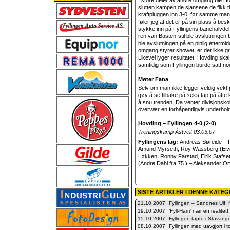
I store deler av andre omgang ble H
slutten kampen de sjansene de fikk ti
kraftpluggen inn 3-0, før samme mann
føler jeg at det er på sin plass å bes
stykke inn på Fyllingens banehalvdel
ren van Basten-stil ble avslutningen b
ble avslutningen på en pinlig ettermi
omgang styrer showet, er det ikke gr
Likevel lyger resultatet; Hovding sk
samtidig som Fyllingen burde satt noe
Møter Fana
Selv om man ikke legger veldig vekt p
gøy å se tilbake på seks tap på åtte
å snu trenden. Da venter divisjonsko
overvær en forhåpentligvis underho
Hovding – Fyllingen 4-0 (2-0)
Treningskamp Åstveit 03.03.07
Fyllingens lag:
Andreas Søreide – 
Amund Myrseth, Roy Wassberg (Eivind
Løkken, Ronny Farstad, Eirik Stafse
(Andrè Dahl fra 75.) – Aleksander Or
SISTE ARTIKLER I DENNE KATE
21.10.2007
Fyllingen – Sandnes Ulf: 
19.10.2007
‘Fyll-Ham’ nær en realitet!
15.10.2007
Fyllingen tapte i Stavang
08.10.2007
Fyllingen med uavgjort i