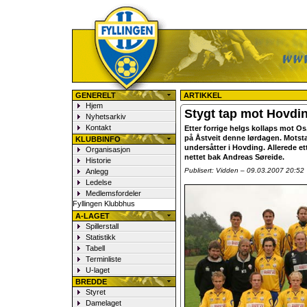
Fyllingen Fotball
GENERELT
ARTIKKEL
Hjem
Stygt tap mot Hovdi
Nyhetsarkiv
Kontakt
Etter forrige helgs kollaps mot Os
på Åstveit denne lørdagen. Motstan
KLUBBINFO
undersåtter i Hovding. Allerede ett
Organisasjon
nettet bak Andreas Søreide.
Historie
Publisert: Vidden – 09.03.2007 20:52
Anlegg
Ledelse
Medlemsfordeler
Fyllingen Klubbhus
A-LAGET
Spillerstall
Statistikk
Tabell
Terminliste
U-laget
BREDDE
Styret
Damelaget