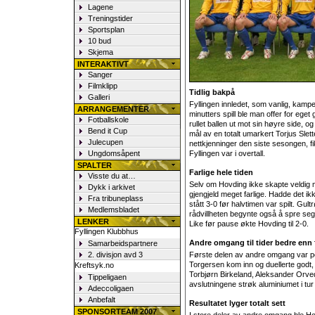
Lagene
Treningstider
Sportsplan
10 bud
Skjema
INTERAKTIVT
Sanger
Filmklipp
Tidlig bakpå
Galleri
Fyllingen innledet, som vanlig, kampe
ARRANGEMENTER
minutters spill ble man offer for ege
Fotballskole
rullet ballen ut mot sin høyre side, o
Bend it Cup
mål av en totalt umarkert Torjus Slet
Julecupen
nettkjenninger den siste sesongen, fi
Ungdomsåpent
Fyllingen var i overtall.
SPALTER
Farlige hele tiden
Visste du at…
Selv om Hovding ikke skapte veldig m
Dykk i arkivet
gjengjeld meget farlige. Hadde det i
Fra tribuneplass
stått 3-0 før halvtimen var spilt. Gult
Medlemsbladet
rådvillheten begynte også å spre seg
LENKER
Like før pause økte Hovding til 2-0.
Fyllingen Klubbhus
Andre omgang til tider bedre enn 
Samarbeidspartnere
2. divisjon avd 3
Første delen av andre omgang var p
Torgersen kom inn og duellerte godt, 
Kreftsyk.no
Torbjørn Birkeland, Aleksander Orve
Tippeligaen
avslutningene strøk aluminiumet i tur
Adeccoligaen
Anbefalt
Resultatet lyger totalt sett
SPONSORTEAM 2007