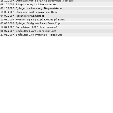
16.10.2007
Damelaget vant og kan ha sikret videre 3.div-spill!
08.10.2007
B-laget nær ny 4.-divisjonskontrakt.
01.10.2007
Fyllingen markerte seg i Bergenslekene
18.09.2007
Damelaget spilte uavgjort mot Djerv
04.09.2007
Revansje for Damelaget!
10.08.2007
Fyllingen Lg 8 og 11 på KiwiCup på Bømlo
03.08.2007
Fyllingen Smågutter 1 vant Dana Cup!
17.07.2007
Fotballskolen 2007 ble en suksess!
06.07.2007
Smågutter 1 vant Sognefjord Cup!
27.06.2007
Smågutter 93 til kvartfinale i Adidas Cup