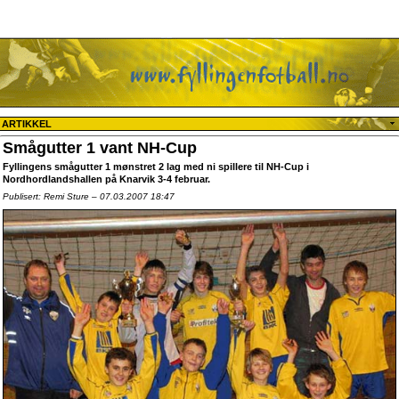
ARTIKKEL
Smågutter 1 vant NH-Cup
Fyllingens smågutter 1 mønstret 2 lag med ni spillere til NH-Cup i
Nordhordlandshallen på Knarvik 3-4 februar.
Publisert: Remi Sture – 07.03.2007 18:47