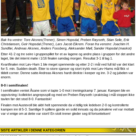
Bak fra ventre: Tore Aksnes(Trener), Simen Hopsdal, Preben Røyseth, Stian Selle, Erik
Christiansen, Geir Hopsdal (Trener), Lars Jacob Eikrem. Foran fra venstre: Joachim H.
Sundfør, Andreas Aksnes, Anders Fossberg, Aleksander Møll, Sander Hopsdal (maskot)
Etter 41-2 og tre seire i gruppespillet for et av lagene og andre plass i gruppen for det andre
laget, ble det internt møte i 1/16 finalen søndag morgen. Resultat 3-1 til lag 1.
Kvartfinalen mot Løv-Ham 1 ble meget spennende og etter 2-2 i mål ved full tid var det klart
for 5. min. Sudden death. Etter to store sjanser og stort trykk mot Løv-Hams mål fikk vi
tildelt corner. Denne satte Andreas Aksnes hardt direkte i keeper og inn. 3-2 og jubelen var
enorm.
8-0 i semifinalen!
I semifinalen ventet Åsane som vi tapte 1-0 mot i treningskamp 7. januar. Kampen ble en
oppvisning i kollektivt angrepsspill og med en Preben Røyseth i praktslag i mål stoppet ikke
tavlen før det stod 8-0. Fantastisk!
Finalen mot Austevoll ble aldri helt spennende da vi tidlig tok ledelsen 2-0 og kontrollerte
kampen inn til 5-3. Samtlige 9 spillere gjorde en solid innsats og da pokalene vel var mottatt
var vi enige om at dette var stort! En stolt trener gleder seg til fortsettelsen!
SISTE ARTIKLER I DENNE KATEGORIEN