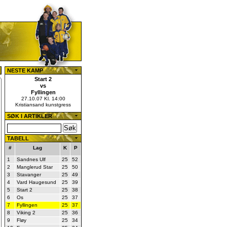
NESTE KAMP
Start 2
vs
Fyllingen
27.10.07 Kl. 14:00
Kristiansand kunstgress
SØK I ARTIKLER
TABELL
#
Lag
K
P
1
Sandnes Ulf
25
52
2
Manglerud Star
25
50
3
Stavanger
25
49
4
Vard Haugesund
25
39
5
Start 2
25
38
6
Os
25
37
7
Fyllingen
25
37
8
Viking 2
25
36
9
Fløy
25
34