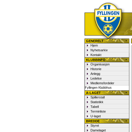
Fyllingen Fotball
GENERELT
Hjem
Nyhetsarkiv
Kontakt
KLUBBINFO
Organisasjon
Historie
Anlegg
Ledelse
Medlemsfordeler
Fyllingen Klubbhus
A-LAGET
Spillerstall
Statistikk
Tabell
Terminliste
U-laget
BREDDE
Styret
Damelaget