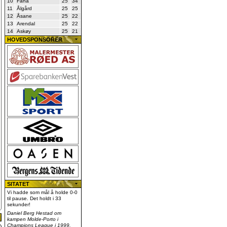
10
Fana
25
34
11
Ålgård
25
25
12
Åsane
25
22
13
Arendal
25
22
14
Askøy
25
21
HOVEDSPONSORER
SITATET
Vi hadde som mål å holde 0-0
til pause. Det holdt i 33
sekunder!
Daniel Berg Hestad om
kampen Molde-Porto i
Champions League i 1999.