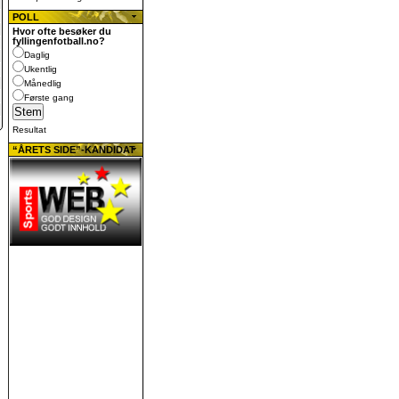
POLL
Hvor ofte besøker du
fyllingenfotball.no?
Daglig
Ukentlig
Månedlig
Første gang
Resultat
“ÅRETS SIDE”-KANDIDAT