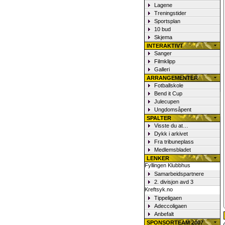
Lagene
Treningstider
Sportsplan
10 bud
Skjema
INTERAKTIVT
Sanger
Filmklipp
Galleri
ARRANGEMENTER
Fotballskole
Bend it Cup
Julecupen
Ungdomsåpent
SPALTER
Visste du at…
Dykk i arkivet
Fra tribuneplass
Medlemsbladet
LENKER
Fyllingen Klubbhus
Samarbeidspartnere
2. divisjon avd 3
Kreftsyk.no
Tippeligaen
Adeccoligaen
Anbefalt
SPONSORTEAM 2007