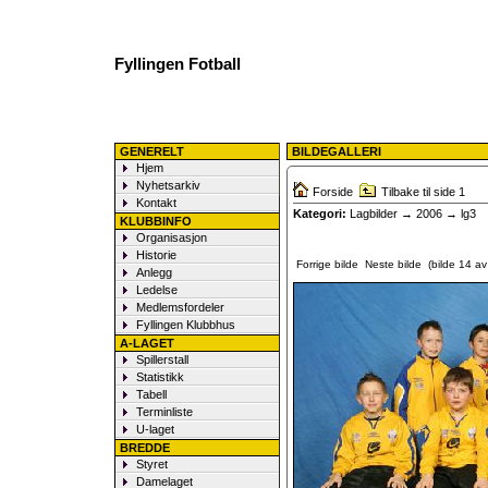
Fyllingen Fotball
GENERELT
BILDEGALLERI
Hjem
Nyhetsarkiv
Forside
Tilbake til side 1
Kontakt
Kategori:
Lagbilder
→
2006
→ lg3
KLUBBINFO
Organisasjon
Historie
Forrige bilde
Neste bilde
(bilde 14 av 
Anlegg
Ledelse
Medlemsfordeler
Fyllingen Klubbhus
A-LAGET
Spillerstall
Statistikk
Tabell
Terminliste
U-laget
BREDDE
Styret
Damelaget