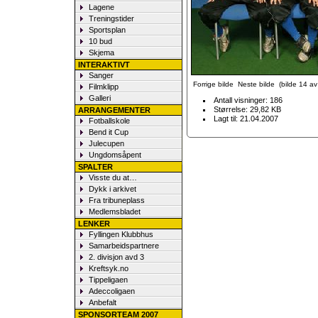
Lagene
Treningstider
Sportsplan
10 bud
Skjema
INTERAKTIVT
Sanger
Forrige bilde
Neste bilde
(bilde 14 av 
Filmklipp
Galleri
Antall visninger: 186
Størrelse: 29,82 KB
ARRANGEMENTER
Lagt til: 21.04.2007
Fotballskole
Bend it Cup
Julecupen
Ungdomsåpent
SPALTER
Visste du at…
Dykk i arkivet
Fra tribuneplass
Medlemsbladet
LENKER
Fyllingen Klubbhus
Samarbeidspartnere
2. divisjon avd 3
Kreftsyk.no
Tippeligaen
Adeccoligaen
Anbefalt
SPONSORTEAM 2007