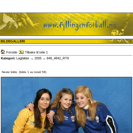
BILDEGALLERI
Forside
Tilbake til side 1
Kategori:
Lagbilder
→
2005
→ 848_4842_RT8
Neste bilde
(bilde 1 av totalt 58)