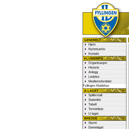
Fyllingen Fotball
GENERELT
Hjem
Nyhetsarkiv
Kontakt
KLUBBINFO
Organisasjon
Historie
Anlegg
Ledelse
Medlemsfordeler
Fyllingen Klubbhus
A-LAGET
Spillerstall
Statistikk
Tabell
Terminliste
U-laget
BREDDE
Styret
Damelaget