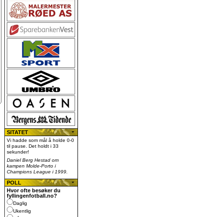
SITATET
Vi hadde som mål å holde 0-0
til pause. Det holdt i 33
sekunder!
Daniel Berg Hestad om
kampen Molde-Porto i
Champions League i 1999.
POLL
Hvor ofte besøker du
fyllingenfotball.no?
Daglig
Ukentlig