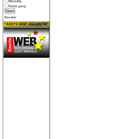
Månedlig
Første gang
Resultat
“ÅRETS SIDE”-KANDIDAT