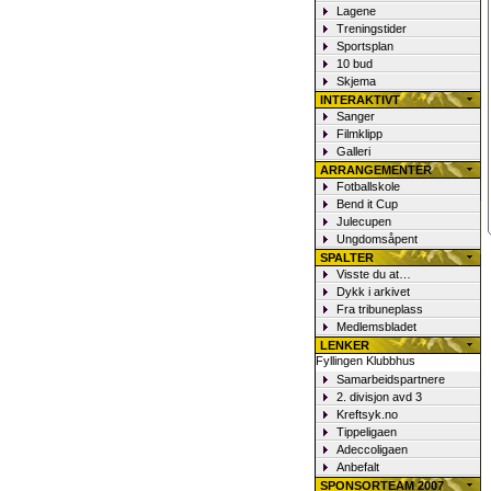
Lagene
Treningstider
Sportsplan
10 bud
Skjema
INTERAKTIVT
Sanger
Filmklipp
Galleri
ARRANGEMENTER
Fotballskole
Bend it Cup
Julecupen
Ungdomsåpent
SPALTER
Visste du at…
Dykk i arkivet
Fra tribuneplass
Medlemsbladet
LENKER
Fyllingen Klubbhus
Samarbeidspartnere
2. divisjon avd 3
Kreftsyk.no
Tippeligaen
Adeccoligaen
Anbefalt
SPONSORTEAM 2007