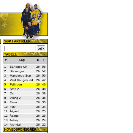
SØK I ARTIKLER
TABELL
#
Lag
K
P
1
Sandnes Ulf
26
55
2
Stavanger
26
52
3
Manglerud Star
26
50
4
Vard Haugesund
26
42
5
Fyllingen
26
40
6
Start 2
26
38
7
Os
26
38
8
Viking 2
26
36
9
Fana
26
35
10
Fløy
26
34
11
Ålgård
26
25
12
Åsane
26
25
13
Askøy
26
24
14
Arendal
26
22
HOVEDSPONSORER