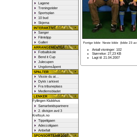
Lagene
Treningstider
Sportsplan
10 bud
Skjema
INTERAKTIVT
Sanger
Filmklipp
Galleri
Forrige bilde
Neste bilde
(bilde 23 av 
ARRANGEMENTER
Antall visninger: 102
Fotballskole
Størrelse: 27,23 KB
Bend it Cup
Lagt til: 21.04.2007
Julecupen
Ungdomsåpent
SPALTER
Visste du at…
Dykk i arkivet
Fra tribuneplass
Medlemsbladet
LENKER
Fyllingen Klubbhus
Samarbeidspartnere
2. divisjon avd 3
Kreftsyk.no
Tippeligaen
Adeccoligaen
Anbefalt
SPONSORTEAM 2007