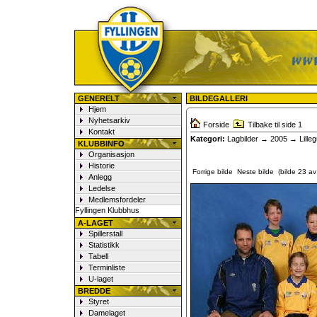
Fyllingen Fotball
GENERELT
BILDEGALLERI
Hjem
Nyhetsarkiv
Forside
Tilbake til side 1
Kontakt
Kategori:
Lagbilder
→
2005
→ Lilleg
KLUBBINFO
Organisasjon
Historie
Forrige bilde
Neste bilde
(bilde 23 av 
Anlegg
Ledelse
Medlemsfordeler
Fyllingen Klubbhus
A-LAGET
Spillerstall
Statistikk
Tabell
Terminliste
U-laget
BREDDE
Styret
Damelaget