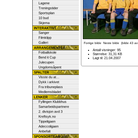
Lagene
Treningstider
Sportsplan
10 bud
Skjema
INTERAKTIVT
Sanger
Filmklipp
Galleri
Forrige bilde
Neste bilde
(bilde 43 av 
ARRANGEMENTER
Antall visninger: 95
Fotballskole
Størrelse: 31,31 KB
Bend it Cup
Lagt til: 21.04.2007
Julecupen
Ungdomsåpent
SPALTER
Visste du at…
Dykk i arkivet
Fra tribuneplass
Medlemsbladet
LENKER
Fyllingen Klubbhus
Samarbeidspartnere
2. divisjon avd 3
Kreftsyk.no
Tippeligaen
Adeccoligaen
Anbefalt
SPONSORTEAM 2007