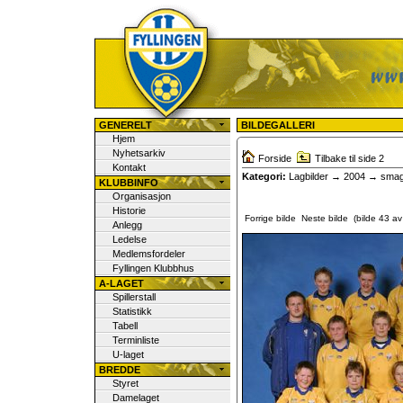
Fyllingen Fotball
GENERELT
BILDEGALLERI
Hjem
Nyhetsarkiv
Forside
Tilbake til side 2
Kontakt
Kategori:
Lagbilder
→
2004
→ smagu
KLUBBINFO
Organisasjon
Historie
Forrige bilde
Neste bilde
(bilde 43 av 
Anlegg
Ledelse
Medlemsfordeler
Fyllingen Klubbhus
A-LAGET
Spillerstall
Statistikk
Tabell
Terminliste
U-laget
BREDDE
Styret
Damelaget